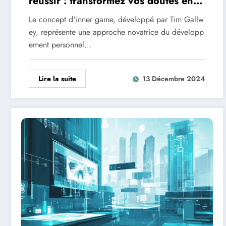
reussir : transformez vos doutes en
force mentale
Le concept d'inner game, développé par Tim Gallw
ey, représente une approche novatrice du développ
ement personnel…
Lire la suite
13 Décembre 2024