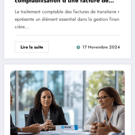
comptabilisation d’une facture de
transitaire impacte votre bilan fiscal
Le traitement comptable des factures de transitaire r
?
eprésente un élément essentiel dans la gestion finan
cière…
Lire la suite
17 Novembre 2024