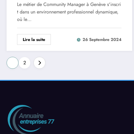
Focus sur le marche suisse
Le métier de Community Manager à Genève s'inscri
t dans un environnement professionnel dynamique,
où le…
Lire la suite
26 Septembre 2024
Pagination
1
2
des
publications