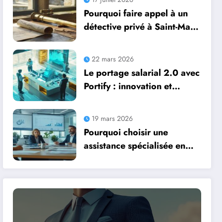
dans l’ère digitale
Pourquoi faire appel à un
détective privé à Saint-Malo
pour vos enquêtes
personnelles et
22 mars 2026
professionnelles
Le portage salarial 2.0 avec
Portify : innovation et
perspectives d’évolution du
secteur
19 mars 2026
Pourquoi choisir une
assistance spécialisée en
droit social pour vos
conventions collectives PME
?