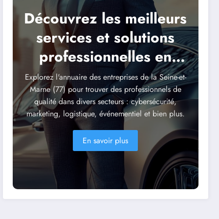
Découvrez les meilleurs
services et solutions
professionnelles en
Seine-et-Marne
Explorez l'annuaire des entreprises de la Seine-et-
Marne (77) pour trouver des professionnels de
qualité dans divers secteurs : cybersécurité,
marketing, logistique, événementiel et bien plus.
En savoir plus