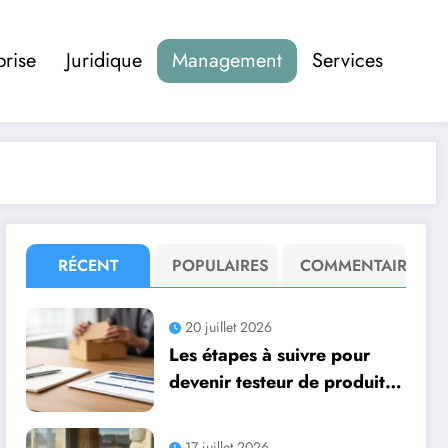
prise
Juridique
Management
Services
RÉCENT
POPULAIRES
COMMENTAIRE
20 juillet 2026
Les étapes à suivre pour
devenir testeur de produits
– Sociétés Internationales :
formation et opportunités
17 juillet 2026