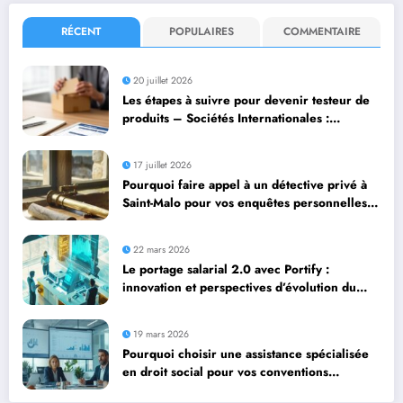
RÉCENT
POPULAIRES
COMMENTAIRE
20 juillet 2026
Les étapes à suivre pour devenir testeur de
produits – Sociétés Internationales :
formation et opportunités dans l’ère digitale
17 juillet 2026
Pourquoi faire appel à un détective privé à
Saint-Malo pour vos enquêtes personnelles
et professionnelles
22 mars 2026
Le portage salarial 2.0 avec Portify :
innovation et perspectives d’évolution du
secteur
19 mars 2026
Pourquoi choisir une assistance spécialisée
en droit social pour vos conventions
collectives PME ?