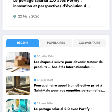
Le portage salarial 2.0 avec Portify :
innovation et perspectives d’évolution du
secteur
22 Mars 2026
RÉCENT
POPULAIRES
COMMENTAIRE
20 juillet 2026
Les étapes à suivre pour devenir testeur de
produits – Sociétés Internationales :
formation et opportunités dans l’ère digitale
17 juillet 2026
Pourquoi faire appel à un détective privé à
Saint-Malo pour vos enquêtes personnelles
et professionnelles
22 mars 2026
Le portage salarial 2.0 avec Portify :